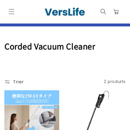
et
passer
Panier
au
contenu
C
Corded Vacuum Cleaner
o
l
l
Trier
2 produits
e
c
t
i