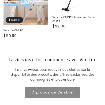
o
n
VersLife C8 PRO Aspirateur Balai
Épuisé
Avec Fil
:
Prix
$99.00
VersLife C8PRO
habituel
Prix
$59.99
habituel
La vie sans effort commence avec VersLife
Inscrivez-vous pour recevoir des alertes sur la
disponibilité des produits, des offres exclusives, des
campagnes et plus encore
À propos de VersLife