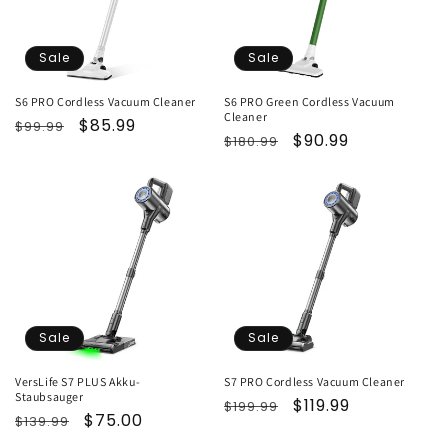
Sale
Sale
S6 PRO Cordless Vacuum Cleaner
S6 PRO Green Cordless Vacuum
Cleaner
Normaler
Verkaufspreis
$85.99
$99.99
Normaler
Verkaufspreis
$90.99
$180.99
Preis
Preis
Sale
Sale
VersLife S7 PLUS Akku-
S7 PRO Cordless Vacuum Cleaner
Staubsauger
Normaler
Verkaufspreis
$119.99
$199.99
Normaler
Verkaufspreis
$75.00
$139.99
Preis
Preis