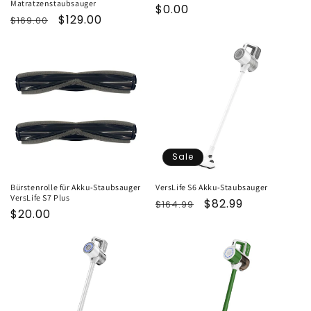
Matratzenstaubsauger
Normaler
$0.00
Normaler
Verkaufspreis
$129.00
$169.00
Preis
Preis
Sale
Bürstenrolle für Akku-Staubsauger
VersLife S6 Akku-Staubsauger
VersLife S7 Plus
Normaler
Verkaufspreis
$82.99
$164.99
Normaler
$20.00
Preis
Preis