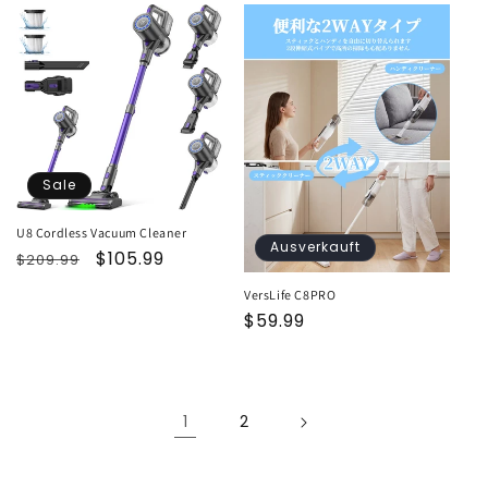
Sale
U8 Cordless Vacuum Cleaner
Ausverkauft
Normaler
Verkaufspreis
$105.99
$209.99
Preis
VersLife C8PRO
Normaler
$59.99
Preis
1
2