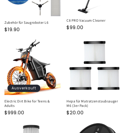
e
:
C8 PRO Vacuum Cleaner
Zubehör für Saugroboter L6
Normaler
$99.00
Normaler
$19.90
Preis
Preis
Ausverkauft
Electric Dirt Bike for Teens &
Hepa für Matratzenstaubsauger
Adults
M6 (3er Pack)
Normaler
$999.00
Normaler
$20.00
Preis
Preis